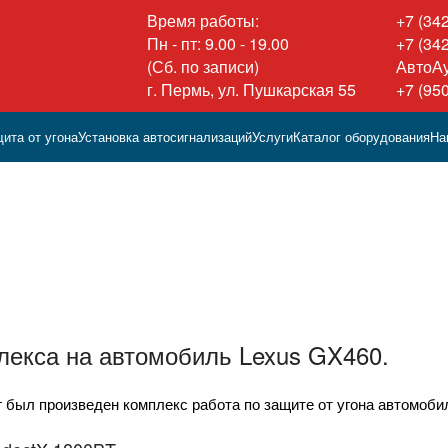
Время работы:
+7 (34
Пн - пт: 9.00 - 19.00
+7 (34
(Сб. по записи)
АвтоА
г. Пермь, ул. Пушкарская 55
+7 (95
ита от угона
Установка автосигнализаций
Услуги
Каталог оборудования
На
лекса на автомобиль Lexus GX460.
был произведен комплекс работа по защите от угона автомоби