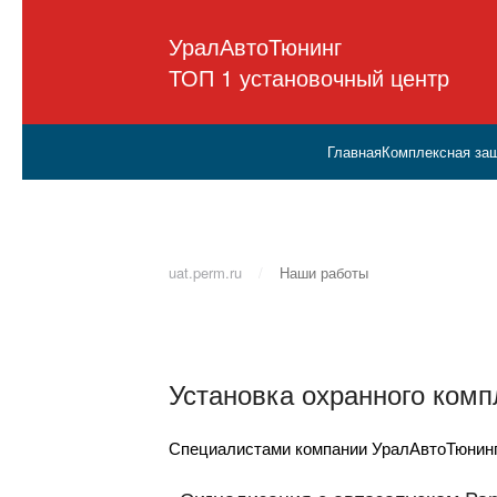
УралАвтоТюнинг
ТОП 1 установочный центр
Главная
Комплексная защ
uat.perm.ru
Наши работы
Установка охранного комп
Специалистами компании УралАвтоТюнинг 