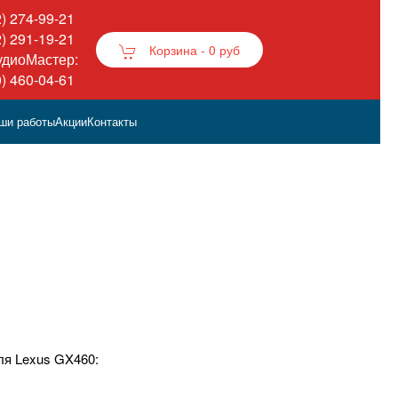
2) 274-99-21
2) 291-19-21
Корзина -
0 руб
удиоМастер:
0) 460-04-61
ши работы
Акции
Контакты
ля Lexus GX460: