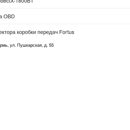
ndectX-1800BT
ма OBD
ектора коробки передач Fortus
рмь, ул. Пушкарская, д. 55