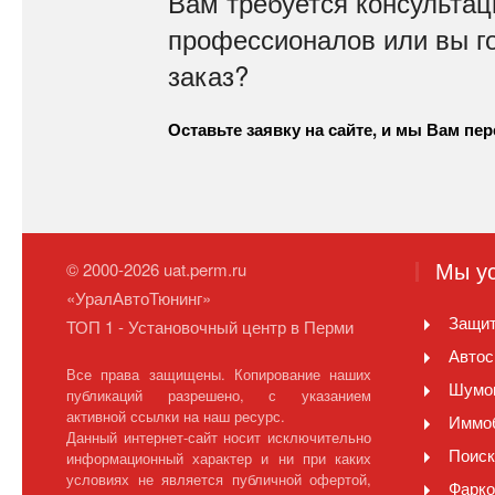
Вам требуется консультац
профессионалов или вы г
заказ?
Оставьте заявку на сайте, и мы Вам пе
Мы ус
© 2000-2026 uat.perm.ru
«УралАвтоТюнинг»
Защит
ТОП 1 - Установочный центр в Перми
Автос
Все права защищены. Копирование наших
Шумо
публикаций разрешено, с указанием
активной ссылки на наш ресурс.
Иммо
Данный интернет-сайт носит исключительно
Поиск
информационный характер и ни при каких
условиях не является публичной офертой,
Фарк