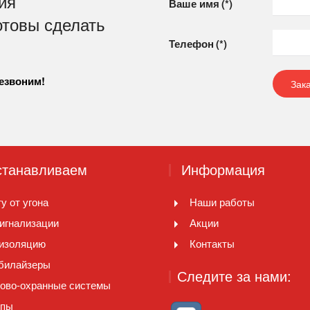
ия
Ваше имя
(*)
отовы сделать
Телефон
(*)
резвоним!
Зак
танавливаем
Информация
у от угона
Наши работы
игнализации
Акции
изоляцию
Контакты
билайзеры
Следите за нами:
ово-охранные системы
опы