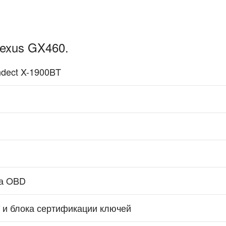
exus GX460.
ndect X-1900BT
ма OBD
 и блока сертификации ключей